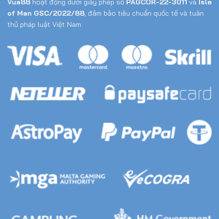
Vua88
hoạt động dưới giấy phép số
PAGCOR-22-3011
và
Isle
of Man GSC/2022/88
, đảm bảo tiêu chuẩn quốc tế và tuân
thủ pháp luật Việt Nam.