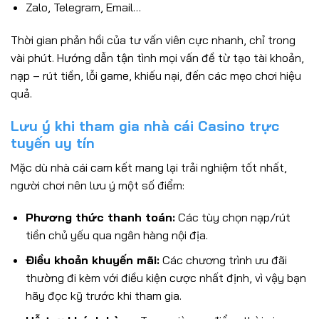
Zalo, Telegram, Email…
Thời gian phản hồi của tư vấn viên cực nhanh, chỉ trong
vài phút. Hướng dẫn tận tình mọi vấn đề từ tạo tài khoản,
nạp – rút tiền, lỗi game, khiếu nại, đến các mẹo chơi hiệu
quả.
Lưu ý khi tham gia nhà cái Casino trực
tuyến uy tín
Mặc dù nhà cái cam kết mang lại trải nghiệm tốt nhất,
người chơi nên lưu ý một số điểm:
Phương thức thanh toán:
Các tùy chọn nạp/rút
tiền chủ yếu qua ngân hàng nội địa.
Điều khoản khuyến mãi:
Các chương trình ưu đãi
thường đi kèm với điều kiện cược nhất định, vì vậy bạn
hãy đọc kỹ trước khi tham gia.