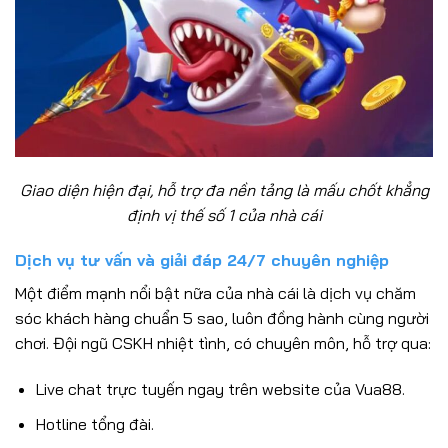
Giao diện hiện đại, hỗ trợ đa nền tảng là mấu chốt khẳng
định vị thế số 1 của nhà cái
Dịch vụ tư vấn và giải đáp 24/7 chuyên nghiệp
Một điểm mạnh nổi bật nữa của nhà cái là dịch vụ chăm
sóc khách hàng chuẩn 5 sao, luôn đồng hành cùng người
chơi. Đội ngũ CSKH nhiệt tình, có chuyên môn, hỗ trợ qua:
Live chat trực tuyến ngay trên website của Vua88.
Hotline tổng đài.