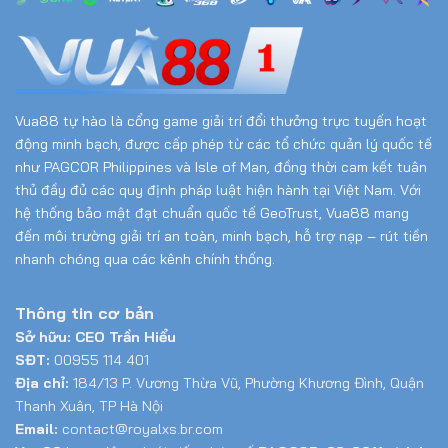
Vua88 tự hào là cổng game giải trí đổi thưởng trực tuyến hoạt
động minh bạch, được cấp phép từ các tổ chức quản lý quốc tế
như PAGCOR Philippines và Isle of Man, đồng thời cam kết tuân
thủ đầy đủ các quy định pháp luật hiện hành tại Việt Nam. Với
hệ thống bảo mật đạt chuẩn quốc tế GeoTrust, Vua88 mang
đến môi trường giải trí an toàn, minh bạch, hỗ trợ nạp – rút tiền
nhanh chóng qua các kênh chính thống.
Thông tin cơ bản
Sở hữu:
CEO Trần Hiểu
SĐT:
00955 114 401
Địa chỉ:
184/13 P. Vương Thừa Vũ, Phường Khương Đình, Quận
Thanh Xuân, TP Hà Nội
Email:
contact@royalxs.br.com