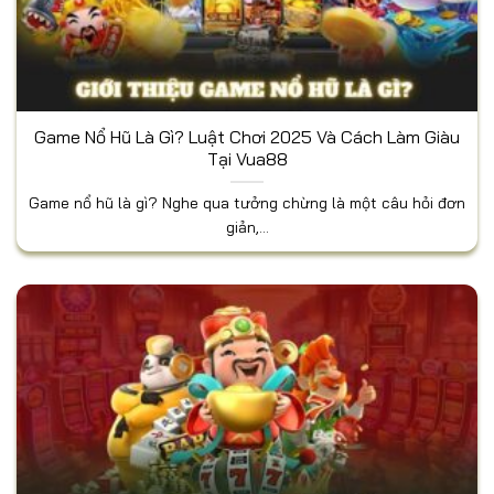
Game Nổ Hũ Là Gì? Luật Chơi 2025 Và Cách Làm Giàu
Tại Vua88
Game nổ hũ là gì? Nghe qua tưởng chừng là một câu hỏi đơn
giản,...