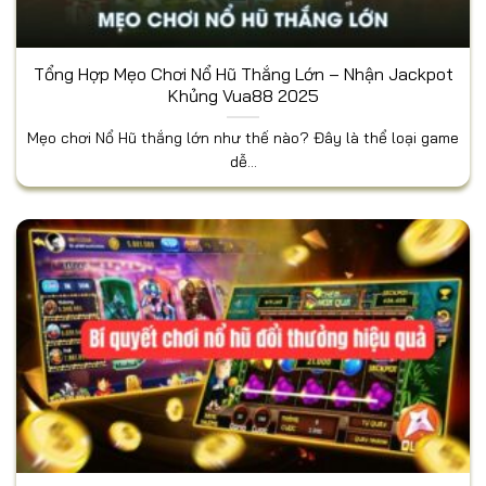
Tổng Hợp Mẹo Chơi Nổ Hũ Thắng Lớn – Nhận Jackpot
Khủng Vua88 2025
Mẹo chơi Nổ Hũ thắng lớn như thế nào? Đây là thể loại game
dễ...