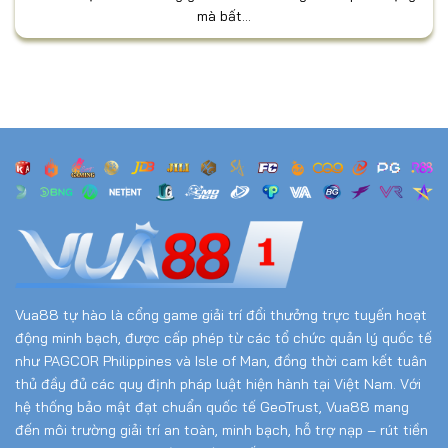
mà bất...
Vua88 tự hào là cổng game giải trí đổi thưởng trực tuyến hoạt
động minh bạch, được cấp phép từ các tổ chức quản lý quốc tế
như PAGCOR Philippines và Isle of Man, đồng thời cam kết tuân
thủ đầy đủ các quy định pháp luật hiện hành tại Việt Nam. Với
hệ thống bảo mật đạt chuẩn quốc tế GeoTrust, Vua88 mang
đến môi trường giải trí an toàn, minh bạch, hỗ trợ nạp – rút tiền