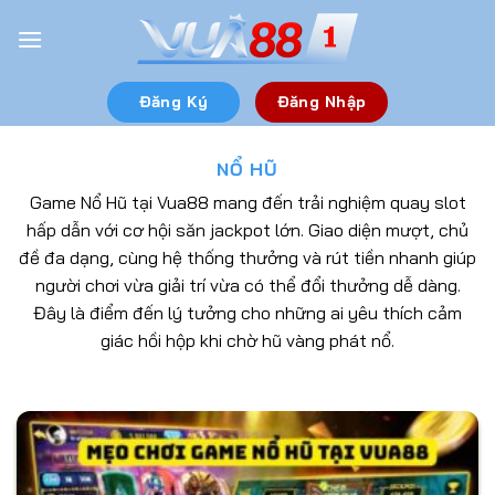
Bỏ
qua
nội
dung
Đăng Ký
Đăng Nhập
NỔ HŨ
Game Nổ Hũ tại Vua88 mang đến trải nghiệm quay slot
hấp dẫn với cơ hội săn jackpot lớn. Giao diện mượt, chủ
đề đa dạng, cùng hệ thống thưởng và rút tiền nhanh giúp
người chơi vừa giải trí vừa có thể đổi thưởng dễ dàng.
Đây là điểm đến lý tưởng cho những ai yêu thích cảm
giác hồi hộp khi chờ hũ vàng phát nổ.