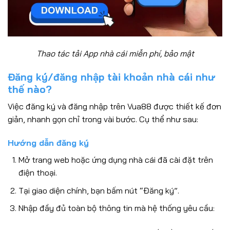
Thao tác tải App nhà cái miễn phí, bảo mật
Đăng ký/đăng nhập tài khoản nhà cái như
thế nào?
Việc đăng ký và đăng nhập trên Vua88 được thiết kế đơn
giản, nhanh gọn chỉ trong vài bước. Cụ thể như sau:
Hướng dẫn đăng ký
Mở trang web hoặc ứng dụng nhà cái đã cài đặt trên
điện thoại.
Tại giao diện chính, bạn bấm nút “Đăng ký”.
Nhập đầy đủ toàn bộ thông tin mà hệ thống yêu cầu: