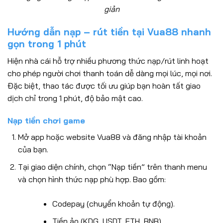
giản
Hướng dẫn nạp – rút tiền tại Vua88 nhanh
gọn trong 1 phút
Hiện nhà cái hỗ trợ nhiều phương thức nạp/rút linh hoạt
cho phép người chơi thanh toán dễ dàng mọi lúc, mọi nơi.
Đặc biệt, thao tác được tối ưu giúp bạn hoàn tất giao
dịch chỉ trong 1 phút, độ bảo mật cao.
Nạp tiền chơi game
Mở app hoặc website Vua88 và đăng nhập tài khoản
của bạn.
Tại giao diện chính, chọn “Nạp tiền” trên thanh menu
và chọn hình thức nạp phù hợp. Bao gồm:
Codepay (chuyển khoản tự động).
Tiền ảo (KDG, USDT, ETH, BNB).