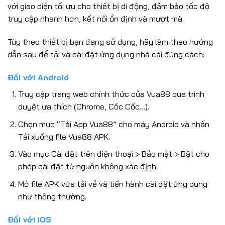
với giao diện tối ưu cho thiết bị di động, đảm bảo tốc độ
truy cập nhanh hơn, kết nối ổn định và mượt mà.
Tùy theo thiết bị bạn đang sử dụng, hãy làm theo hướng
dẫn sau để tải và cài đặt ứng dụng nhà cái đúng cách:
Đối với Android
Truy cập trang web chính thức của Vua88 qua trình
duyệt ưa thích (Chrome, Cốc Cốc…).
Chọn mục “Tải App Vua88” cho máy Android và nhấn
Tải xuống file Vua88 APK.
Vào mục Cài đặt trên điện thoại > Bảo mật > Bật cho
phép cài đặt từ nguồn không xác định.
Mở file APK vừa tải về và tiến hành cài đặt ứng dụng
như thông thường.
Đối với iOS