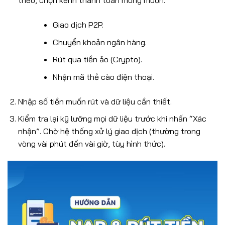
theo, chọn kênh thanh toán mong muốn.
Giao dịch P2P.
Chuyển khoản ngân hàng.
Rút qua tiền ảo (Crypto).
Nhận mã thẻ cào điện thoại.
Nhập số tiền muốn rút và dữ liệu cần thiết.
Kiểm tra lại kỹ lưỡng mọi dữ liệu trước khi nhấn “Xác
nhận”. Chờ hệ thống xử lý giao dịch (thường trong
vòng vài phút đến vài giờ, tùy hình thức).