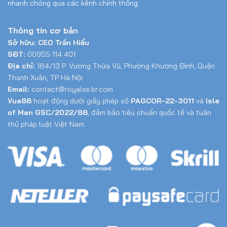
nhanh chóng qua các kênh chính thống.
Thông tin cơ bản
Sở hữu:
CEO Trần Hiểu
SĐT:
00955 114 401
Địa chỉ:
184/13 P. Vương Thừa Vũ, Phường Khương Đình, Quận
Thanh Xuân, TP Hà Nội
Email:
contact@royalxs.br.com
Vua88
hoạt động dưới giấy phép số
PAGCOR-22-3011
và
Isle
of Man GSC/2022/88
, đảm bảo tiêu chuẩn quốc tế và tuân
thủ pháp luật Việt Nam.