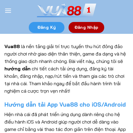
Bỏ
qua
nội
dung
Đăng Ký
Đăng Nhập
Vua88
là nền tảng giải trí trực tuyến thu hút đông đảo
người chơi nhờ giao diện thân thiện, game đa dạng và hệ
thống giao dịch nhanh chóng. Bài viết này, chúng tôi sẽ
hướng dẫn
chi tiết cách tải ứng dụng, đăng ký tài
khoản, đăng nhập, nạp/rút tiền và tham gia các trò chơi
tại nhà cái. Tham khảo ngay để bắt đầu hành trình trải
nghiệm cá cược trọn vẹn nhất!
Hướng dẫn tải App Vua88 cho iOS/Android
Hiện nhà cái đã phát triển ứng dụng dành riêng cho hệ
điều hành iOS và Android giúp người chơi dễ dàng vào
game chỉ bằng vài thao tác đơn giản trên điện thoại. App