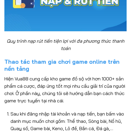
Quy trình nạp rút tiền tiện lợi với đa phương thức thanh
toán
Thao tác tham gia chơi game online trên
nền tảng
Hiện Vua88 cung cấp kho game đồ sộ với hơn 1000+ sản
phẩm cá cược, đáp ứng tốt mọi nhu cầu giải trí của người
chơi. Ở phần này, chúng tôi sẽ hướng dẫn bạn cách thức
game trực tuyến tại nhà cái.
Sau khi đăng nhập tài khoản và nạp tiền, bạn bấm vào
danh mục muốn chơi gồm: Thể thao, Sòng bài, Nổ hũ,
Quay số, Game bài, Keno, Lô đề, Bắn cá, Đá gà,…