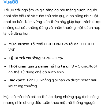
Vua88
Tối ưu trải nghiệm và gia tăng cơ hội thắng cược, người
chơi cần hiểu rõ và tuân thủ các quy định cũng như luật
chơi cơ bản. Nắm vững kiến thức này giúp bạn tránh được
những sai sót không đáng và nhận thưởng một cách hợp
lệ, dễ dàng hơn.
Mức cược:
Tối thiểu 1.000 VND và tối đa: 100.000
VND.
Tỷ lệ trả thưởng:
95% – 97%.
Thời gian quay game nổ hũ là gì:
3 – 5 giây/lượt,
có thể sử dụng chế độ auto spin
Jackpot:
Tích lũy không giới hạn và được reset sau
khi trúng thưởng.
Mặc dù mỗi nhà cái có thể áp dụng những quy định riêng,
nhưng nhìn chung đều tuân theo một hệ thống nguyên