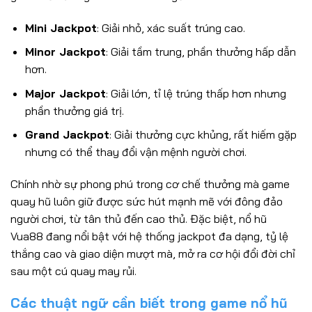
Mini Jackpot
: Giải nhỏ, xác suất trúng cao.
Minor Jackpot
: Giải tầm trung, phần thưởng hấp dẫn
hơn.
Major Jackpot
: Giải lớn, tỉ lệ trúng thấp hơn nhưng
phần thưởng giá trị.
Grand Jackpot
: Giải thưởng cực khủng, rất hiếm gặp
nhưng có thể thay đổi vận mệnh người chơi.
Chính nhờ sự phong phú trong cơ chế thưởng mà game
quay hũ luôn giữ được sức hút mạnh mẽ với đông đảo
người chơi, từ tân thủ đến cao thủ. Đặc biệt, nổ hũ
Vua88 đang nổi bật với hệ thống jackpot đa dạng, tỷ lệ
thắng cao và giao diện mượt mà, mở ra cơ hội đổi đời chỉ
sau một cú quay may rủi.
Các thuật ngữ cần biết trong game nổ hũ