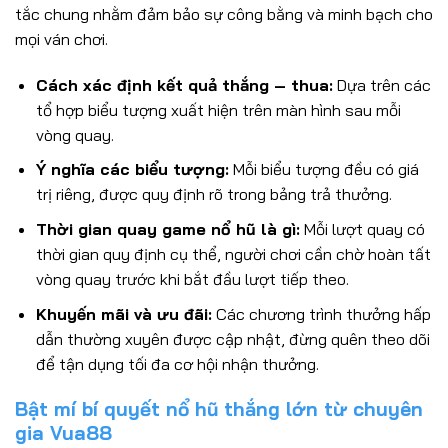
tắc chung nhằm đảm bảo sự công bằng và minh bạch cho
mọi ván chơi.
Cách xác định kết quả thắng – thua:
Dựa trên các
tổ hợp biểu tượng xuất hiện trên màn hình sau mỗi
vòng quay.
Ý nghĩa các biểu tượng:
Mỗi biểu tượng đều có giá
trị riêng, được quy định rõ trong bảng trả thưởng.
Thời gian quay game nổ hũ là gì:
Mỗi lượt quay có
thời gian quy định cụ thể, người chơi cần chờ hoàn tất
vòng quay trước khi bắt đầu lượt tiếp theo.
Khuyến mãi và ưu đãi:
Các chương trình thưởng hấp
dẫn thường xuyên được cập nhật, đừng quên theo dõi
để tận dụng tối đa cơ hội nhận thưởng.
Bật mí bí quyết nổ hũ thắng lớn từ chuyên
gia Vua88