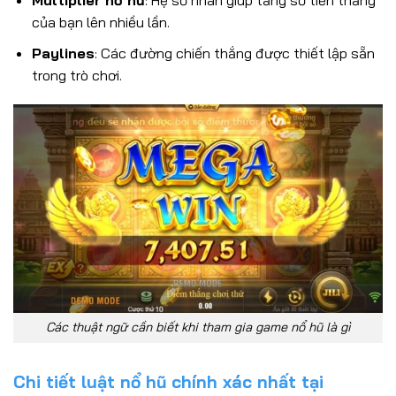
Multiplier nổ hũ
: Hệ số nhân giúp tăng số tiền thắng
của bạn lên nhiều lần.
Paylines
: Các đường chiến thắng được thiết lập sẵn
trong trò chơi.
Các thuật ngữ cần biết khi tham gia game nổ hũ là gì
Chi tiết luật nổ hũ chính xác nhất tại