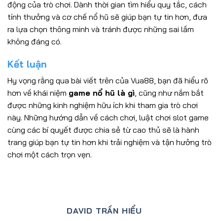
động của trò chơi. Dành thời gian tìm hiểu quy tắc, cách
tính thưởng và cơ chế nổ hũ sẽ giúp bạn tự tin hơn, đưa
ra lựa chọn thông minh và tránh được những sai lầm
không đáng có.
Kết luận
Hy vọng rằng qua bài viết trên của Vua88, bạn đã hiểu rõ
hơn về khái niệm
game nổ hũ là gì
, cũng như nắm bắt
được những kinh nghiệm hữu ích khi tham gia trò chơi
này. Những hướng dẫn về cách chơi, luật chơi slot game
cùng các bí quyết được chia sẻ từ cao thủ sẽ là hành
trang giúp bạn tự tin hơn khi trải nghiệm và tận hưởng trò
chơi một cách trọn vẹn.
DAVID TRẦN HIỂU