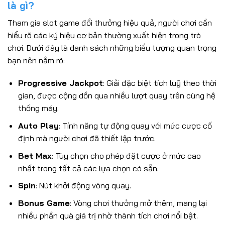
là gì?
Tham gia slot game đổi thưởng hiệu quả, người chơi cần
hiểu rõ các ký hiệu cơ bản thường xuất hiện trong trò
chơi. Dưới đây là danh sách những biểu tượng quan trọng
bạn nên nắm rõ:
Progressive Jackpot
: Giải đặc biệt tích luỹ theo thời
gian, được cộng dồn qua nhiều lượt quay trên cùng hệ
thống máy.
Auto Play
: Tính năng tự động quay với mức cược cố
định mà người chơi đã thiết lập trước.
Bet Max
: Tùy chọn cho phép đặt cược ở mức cao
nhất trong tất cả các lựa chọn có sẵn.
Spin
: Nút khởi động vòng quay.
Bonus Game
: Vòng chơi thưởng mở thêm, mang lại
nhiều phần quà giá trị nhờ thành tích chơi nổi bật.