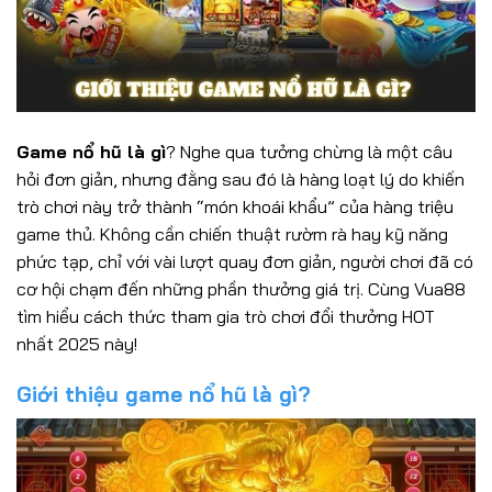
Game nổ hũ là gì
? Nghe qua tưởng chừng là một câu
hỏi đơn giản, nhưng đằng sau đó là hàng loạt lý do khiến
trò chơi này trở thành “món khoái khẩu” của hàng triệu
game thủ. Không cần chiến thuật rườm rà hay kỹ năng
phức tạp, chỉ với vài lượt quay đơn giản, người chơi đã có
cơ hội chạm đến những phần thưởng giá trị. Cùng Vua88
tìm hiểu cách thức tham gia trò chơi đổi thưởng HOT
nhất 2025 này!
Giới thiệu game nổ hũ là gì?