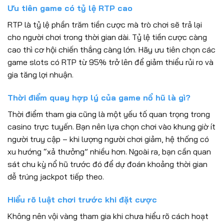
Ưu tiên game có tỷ lệ RTP cao
RTP là tỷ lệ phần trăm tiền cược mà trò chơi sẽ trả lại
cho người chơi trong thời gian dài. Tỷ lệ tiền cược càng
cao thì cơ hội chiến thắng càng lớn. Hãy ưu tiên chọn các
game slots có RTP từ 95% trở lên để giảm thiểu rủi ro và
gia tăng lợi nhuận.
Thời điểm quay hợp lý của game nổ hũ là gì?
Thời điểm tham gia cũng là một yếu tố quan trọng trong
casino trực tuyến. Bạn nên lựa chọn chơi vào khung giờ ít
người truy cập – khi lượng người chơi giảm, hệ thống có
xu hướng “xả thưởng” nhiều hơn. Ngoài ra, bạn cần quan
sát chu kỳ nổ hũ trước đó để dự đoán khoảng thời gian
dễ trúng jackpot tiếp theo.
Hiểu rõ luật chơi trước khi đặt cược
Không nên vội vàng tham gia khi chưa hiểu rõ cách hoạt