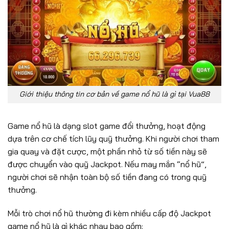
Giới thiệu thông tin cơ bản về game nổ hũ là gì tại Vua88
Game nổ hũ là dạng slot game đổi thưởng, hoạt động
dựa trên cơ chế tích lũy quỹ thưởng. Khi người chơi tham
gia quay và đặt cược, một phần nhỏ từ số tiền này sẽ
được chuyển vào quỹ Jackpot. Nếu may mắn “nổ hũ”,
người chơi sẽ nhận toàn bộ số tiền đang có trong quỹ
thưởng.
Mỗi trò chơi nổ hũ thường đi kèm nhiều cấp độ Jackpot
game nổ hũ là gì khác nhau bao gồm: