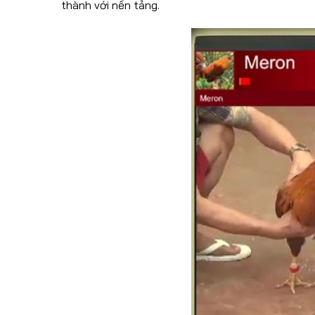
thành với nền tảng.