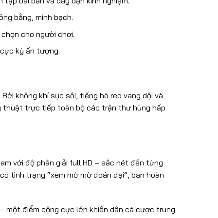
 tập bài bản và dày dạn kinh nghiệm.
công bằng, minh bạch.
 chọn cho người chơi.
cực kỳ ấn tượng.
ởi không khí sục sôi, tiếng hò reo vang dội và
thuật trực tiếp toàn bộ các trận thư hùng hấp
am với độ phân giải full HD – sắc nét đến từng
 có tình trạng “xem mờ mờ đoán đại”, bạn hoàn
 – một điểm cộng cực lớn khiến dân cá cược trung