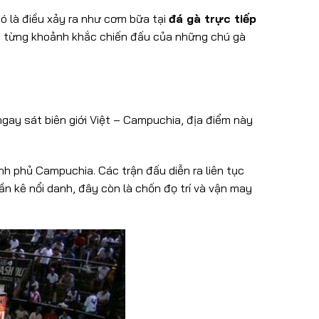
ó là điều xảy ra như cơm bữa tại
đá gà trực tiếp
o từng khoảnh khắc chiến đấu của những chú gà
ay sát biên giới Việt – Campuchia, địa điểm này
nh phủ Campuchia. Các trận đấu diễn ra liên tục
hần kê nổi danh, đây còn là chốn đọ trí và vận may