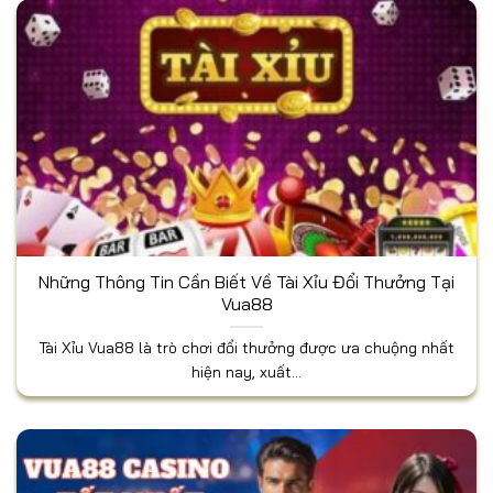
Những Thông Tin Cần Biết Về Tài Xỉu Đổi Thưởng Tại
Vua88
Tài Xỉu Vua88 là trò chơi đổi thưởng được ưa chuộng nhất
hiện nay, xuất...