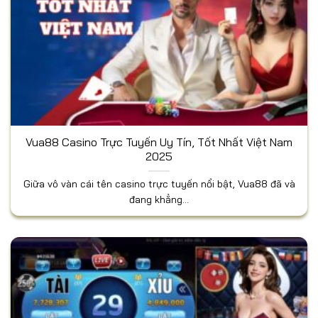
Vua88 Casino Trực Tuyến Uy Tín, Tốt Nhất Việt Nam
2025
Giữa vô vàn cái tên casino trực tuyến nổi bật, Vua88 đã và
đang khẳng...