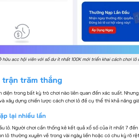
 hữu acc hội viên với số dư ít nhất 100K mới triển khai cách chơi l
m trận trăm thắng
diện trong bất kỳ trò chơi nào liên quan đến xác suất. Nhưng 
à xây dựng chiến lược cách chơi lô đề cụ thể thì khả năng gi
ặp lại nhiều lần
ầu lô. Người chơi cần thống kê kết quả xổ số của ít nhất 7 đế
 lô thường xuyên về trong vài ngày liền hoặc có chu kỳ rõ rệt (