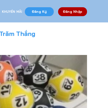
Đăng Ký
Đăng Nhập
KHUYẾN MÃI
 Trăm Thắng