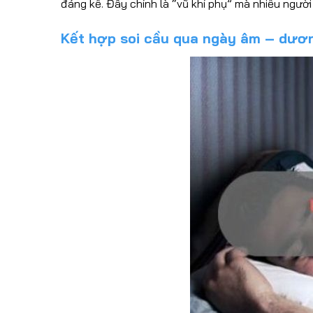
đáng kể. Đây chính là “vũ khí phụ” mà nhiều ngườ
Kết hợp soi cầu qua ngày âm – dươn