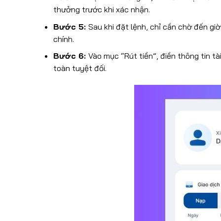
thưởng trước khi xác nhận.
Bước 5:
Sau khi đặt lệnh, chỉ cần chờ đến gi
chính.
Bước 6:
Vào mục “Rút tiền”, điền thông tin t
toàn tuyệt đối.