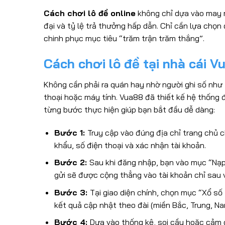
Cách chơi lô đề online
không chỉ dựa vào may m
đại và tỷ lệ trả thưởng hấp dẫn. Chỉ cần lựa chọ
chinh phục mục tiêu “trăm trận trăm thắng”.
Cách chơi lô đề tại nhà cái 
Không cần phải ra quán hay nhờ người ghi số như t
thoại hoặc máy tính. Vua88 đã thiết kế hệ thống đ
từng bước thực hiện giúp bạn bắt đầu dễ dàng:
Bước 1:
Truy cập vào đúng địa chỉ trang chủ 
khẩu, số điện thoại và xác nhận tài khoản.
Bước 2:
Sau khi đăng nhập, bạn vào mục “Nạp
gửi sẽ được cộng thẳng vào tài khoản chỉ sau v
Bước 3:
Tại giao diện chính, chọn mục “Xổ số 
kết quả cập nhật theo đài (miền Bắc, Trung, Na
Bước 4:
Dựa vào thống kê, soi cầu hoặc cảm 