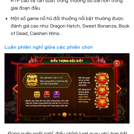
RTP cao và tần suất trúng thưởng ưu đãi hơn trong
giai đoạn đầu.
Một số game nổ hũ đổi thưởng nổi bật thường được
đánh giá cao như: Dragon Hatch, Sweet Bonanza, Book
of Dead, Caishen Wins…
Luân phiên nghỉ giữa các phiên chơi
Đừng quên ngắt nghỉ, điều chỉnh lượt quay phù hợp bắt