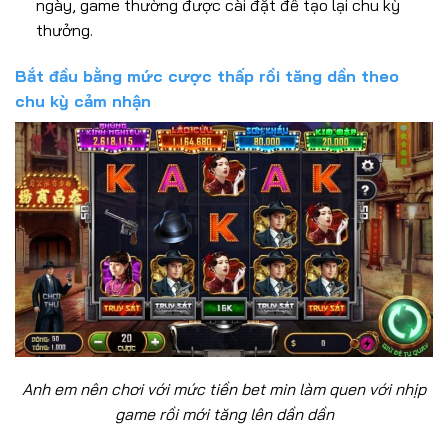
ngày, game thường được cài đặt để tạo lại chu kỳ
thưởng.
Bắt đầu bằng mức cược thấp rồi tăng dần theo
chu kỳ cảm nhận
Anh em nên chơi với mức tiền bet min làm quen với nhịp
game rồi mới tăng lên dần dần