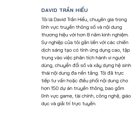
DAVID TRẦN HIỂU
Tôi là David Trần Hiểu, chuyên gia trong
lĩnh vực truyền thông số và nội dung
thương hiệu với hơn 8 năm kinh nghiệm.
Sự nghiệp của tôi gắn liền với các chiến
dịch sáng tạo có tính ứng dụng cao, tập
trung vào việc phân tích hành vi người
dùng, chuyển đổi số và xây dựng hệ sinh
thái nội dung đa nền tảng. Tôi đã trực
tiếp tư vấn hoặc điều phối nội dung cho
hơn 150 dự án truyền thông, bao gồm
lĩnh vực game, tài chính, công nghệ, giáo
dục và giải trí trực tuyến.