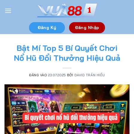
Bỏ
qua
nội
dung
Đăng Ký
Đăng Nhập
Bật Mí Top 5 Bí Quyết Chơi
Nổ Hũ Đổi Thưởng Hiệu Quả
ĐĂNG VÀO
23.07.2025
BỞI
DAVID TRẦN HIỂU