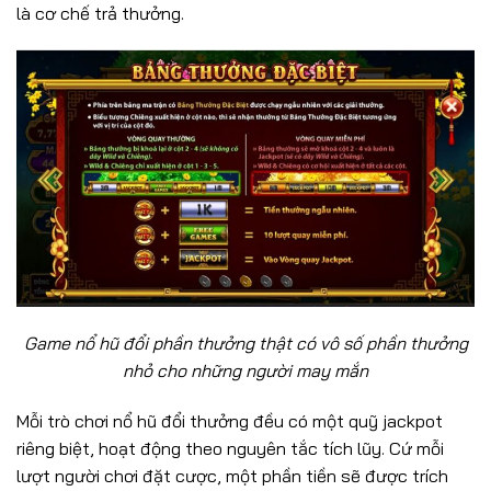
là cơ chế trả thưởng.
Game nổ hũ đổi phần thưởng thật có vô số phần thưởng
nhỏ cho những người may mắn
Mỗi trò chơi nổ hũ đổi thưởng đều có một quỹ jackpot
riêng biệt, hoạt động theo nguyên tắc tích lũy. Cứ mỗi
lượt người chơi đặt cược, một phần tiền sẽ được trích