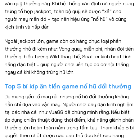
vào quỹ thưởng này. Khi hệ thống xác định có người quay
trúng tổ hợp jackpot, toàn bộ quỹ sẽ được “xả” cho
người may mắn đó – tạo nên hiệu ứng “nổ hũ” vô cùng
kịch tính và hấp dẫn.
Ngoài jackpot lớn, game còn có hàng chục loại phần
thưởng nhỏ đi kèm như: Vòng quay miễn phí, nhân đôi tiền
thưởng, biểu tượng Wild thay thế, Scatter kích hoạt tính
năng đặc biệt… giúp người chơi liên tục có cơ hội thắng
ngay cả khi không trúng hũ lớn.
Top 5 bí kíp ăn tiền game nổ hũ đổi thưởng
Dù mang yếu tố may rủi, nhưng nổ hũ đổi thưởng không
hẳn chỉ dựa vào vận may. Người chơi dày dạn kinh nghiệm
tại các nhà cái như Vua88 đã chứng minh rằng: Nếu biết
áp dụng chiến thuật đúng thời điểm, khả năng giành phần
thưởng lớn hoàn toàn nằm trong tầm tay. Tham khảo 5 bí
quyết then chốt được các cao thủ đúc kết sau hàng