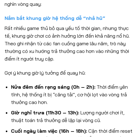
nghìn vòng quay:
Nắm bắt khung giờ hệ thống dễ “nhả hũ”
Rất nhiều game thủ bỏ qua yếu tố thời gian, nhưng thực
tế, khung giờ chơi có ảnh hưởng lớn đến khả năng nổ hũ.
Theo ghi nhận từ các fan cuồng game lâu năm, trò này
thường có xu hướng trả thưởng cao hơn vào những thời
điểm ít người truy cập.
Gợi ý khung giờ lý tưởng để quay hũ:
Nửa đêm đến rạng sáng (0h – 2h):
Thời điểm yên
tĩnh, hệ thống ít bị “căng tải”, cơ hội lọt vào vòng trả
thưởng cao hơn.
Giờ nghỉ trưa (11h30 – 13h):
Lượng người chơi ít,
thuật toán trả thưởng dễ lặp lại vòng cũ.
Cuối ngày làm việc (16h – 18h):
Cận thời điểm reset