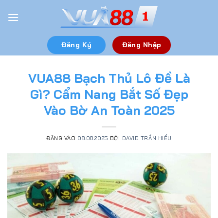
Bỏ
qua
nội
dung
Đăng Ký
Đăng Nhập
VUA88 Bạch Thủ Lô Đề Là
Gì? Cẩm Nang Bắt Số Đẹp
Vào Bờ An Toàn 2025
ĐĂNG VÀO
08.08.2025
BỞI
DAVID TRẦN HIỂU