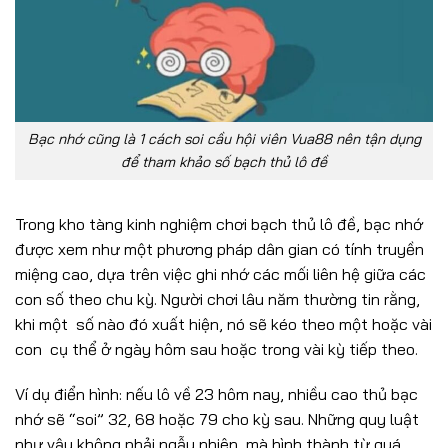
Bạc nhớ cũng là 1 cách soi cầu hội viên Vua88 nên tận dụng
để tham khảo số bạch thủ lô đề
Trong kho tàng kinh nghiệm chơi bạch thủ lô đề, bạc nhớ
được xem như một phương pháp dân gian có tính truyền
miệng cao, dựa trên việc ghi nhớ các mối liên hệ giữa các
con số theo chu kỳ. Người chơi lâu năm thường tin rằng,
khi một số nào đó xuất hiện, nó sẽ kéo theo một hoặc vài
con cụ thể ở ngày hôm sau hoặc trong vài kỳ tiếp theo.
Ví dụ điển hình: nếu lô về 23 hôm nay, nhiều cao thủ bạc
nhớ sẽ “soi” 32, 68 hoặc 79 cho kỳ sau. Những quy luật
như vậy không phải ngẫu nhiên, mà hình thành từ quá