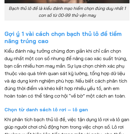
Bạch thủ lô đề là kiểu đánh mạo hiểm chọn đúng duy nhất 1
con số từ 00-99 thử vận may
Gợi ý 1 vài cách chọn bạch thủ lô đề tiềm
năng trúng cao
Kiểu đánh này tưởng chừng đơn giản khi chỉ cần chọn
duy nhất một con số nhưng để nâng cao xác suất trúng,
bạn cần nhiều hơn may mắn. Sự lựa chọn chính xác phụ
thuộc vào quá trình quan sát kỹ lưỡng, tổng hợp dữ liệu
và áp dụng kinh nghiệm phù hợp. Nếu biết cách phân tích
đúng thời điểm và khéo kết hợp nhiều yếu tố, anh em
hoàn toàn có thể tăng cơ hội “về bờ” một cách an toàn.
Chọn từ danh sách lô rơi – lô gan
Khi phân tích bạch thủ lô đề, việc tận dụng lô rơi và lô gan
giúp người chơi chủ động hơn trong việc chọn số. Lô rơi