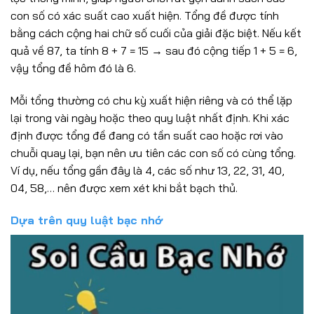
con số có xác suất cao xuất hiện. Tổng đề được tính
bằng cách cộng hai chữ số cuối của giải đặc biệt. Nếu kết
quả về 87, ta tính 8 + 7 = 15 → sau đó cộng tiếp 1 + 5 = 6,
vậy tổng đề hôm đó là 6.
Mỗi tổng thường có chu kỳ xuất hiện riêng và có thể lặp
lại trong vài ngày hoặc theo quy luật nhất định. Khi xác
định được tổng đề đang có tần suất cao hoặc rơi vào
chuỗi quay lại, bạn nên ưu tiên các con số có cùng tổng.
Ví dụ, nếu tổng gần đây là 4, các số như 13, 22, 31, 40,
04, 58,… nên được xem xét khi bắt bạch thủ.
Dựa trên quy luật bạc nhớ