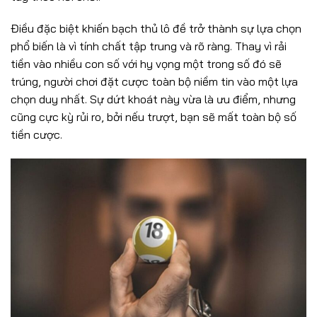
Điều đặc biệt khiến bạch thủ lô đề trở thành sự lựa chọn
phổ biến là vì tính chất tập trung và rõ ràng. Thay vì rải
tiền vào nhiều con số với hy vọng một trong số đó sẽ
trúng, người chơi đặt cược toàn bộ niềm tin vào một lựa
chọn duy nhất. Sự dứt khoát này vừa là ưu điểm, nhưng
cũng cực kỳ rủi ro, bởi nếu trượt, bạn sẽ mất toàn bộ số
tiền cược.